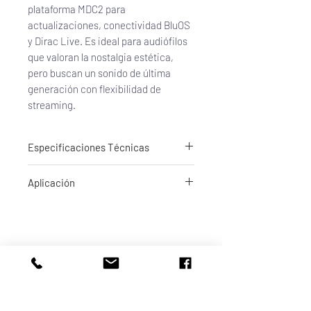
plataforma MDC2 para 
actualizaciones, conectividad BluOS 
y Dirac Live. Es ideal para audiófilos 
que valoran la nostalgia estética, 
pero buscan un sonido de última 
generación con flexibilidad de 
streaming.
Especificaciones Técnicas
Amplificación: HybridDigital UcD
Aplicación
Potencia de salida: 100 W/ch continuos
DAC: 32-bit / 384 kHz
Plataforma MDC2: Compatible con módulos
BluOS y Dirac Live
Streaming:
BluOS multiroom
AirPlay 2
Altavoces de Estantería
Spotify Connect
Corrección acústica: Dirac Live Room
Correction (opcional)
Entradas: