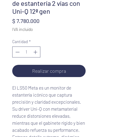
de estantería 2 vías con
Uni-Q 12ª gen
Precio
$ 7.780.000
IVA incluido
Cantidad
*
Realizar compra
El LS50 Meta es un monitor de 
estantería icónico que captura 
precisión y claridad excepcionales. 
Su driver Uni-Q con metamaterial 
reduce distorsiones elevadas, 
mientras que el gabinete rígido y bien 
acabado refuerza su performance. 
Entrega detalle extremo, dinámica 