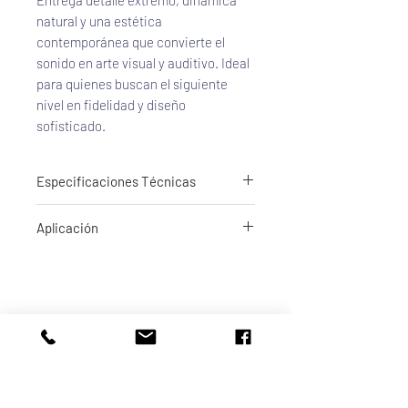
natural y una estética 
contemporánea que convierte el 
sonido en arte visual y auditivo. Ideal 
para quienes buscan el siguiente 
nivel en fidelidad y diseño 
sofisticado.
Especificaciones Técnicas
Tipo: Altavoz pasivo de 2 vías, bass-reflex
Aplicación
Driver Uni-Q 12ª generación con MAT
(Metamaterial Absorption Technology)
Transductores:
Woofer/mid de 5.25″ de aluminio
Tweeter central de 1″
Respuesta en frecuencia:
±3 dB: 79 Hz – 28 kHz
Altavoces de Estantería
–6 dB: 47 Hz – 45 kHz
Sensibilidad: 85 dB
Impedancia: 8 Ω (mín. 3.5 Ω)
Potencia recomendada: 40 – 100 W