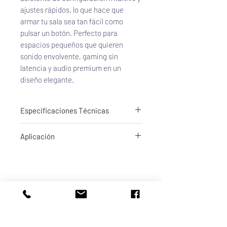
ajustes rápidos, lo que hace que 
armar tu sala sea tan fácil como 
pulsar un botón. Perfecto para 
espacios pequeños que quieren 
sonido envolvente, gaming sin 
latencia y audio premium en un 
diseño elegante.
Especificaciones Técnicas
Potencia: 70 W por canal (5.2 canales, 8 Ω,
Aplicación
20 Hz–20 kHz, THD 0.08 %)
Canales: 5.2 (cinco canales principales +
dos salidas para subwoofer)
HDMI:
4 entradas, 1 salida con eARC
Soporta 8K/60Hz y 4K/120Hz
Compatible con HDCP 2.3 y escalado a
Altavoces de Estantería
8K
Compatibilidad HDR: Dolby Vision, HDR10,
HDR10+, HLG, Dynamic HDR