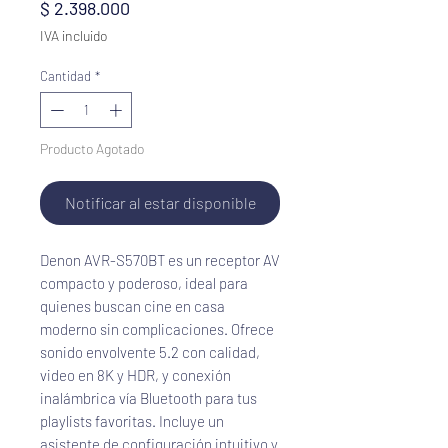
Precio
$ 2.398.000
IVA incluido
Cantidad
*
Producto Agotado
Notificar al estar disponible
Denon AVR-S570BT es un receptor AV 
compacto y poderoso, ideal para 
quienes buscan cine en casa 
moderno sin complicaciones. Ofrece 
sonido envolvente 5.2 con calidad, 
video en 8K y HDR, y conexión 
inalámbrica vía Bluetooth para tus 
playlists favoritas. Incluye un 
asistente de configuración intuitivo y 