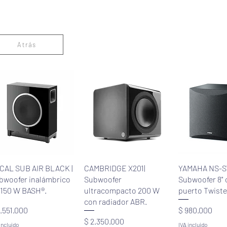
Atrás
Vista rápida
Vista rápida
Vista rá
CAL SUB AIR BLACK |
CAMBRIDGE X201|
YAMAHA NS-S
bwoofer inalámbrico
Subwoofer
Subwoofer 8" 
 150 W BASH®.
ultracompacto 200 W
puerto Twiste
con radiador ABR.
ecio
Precio
4.551.000
$ 980.000
Precio
$ 2.350.000
incluido
IVA incluido