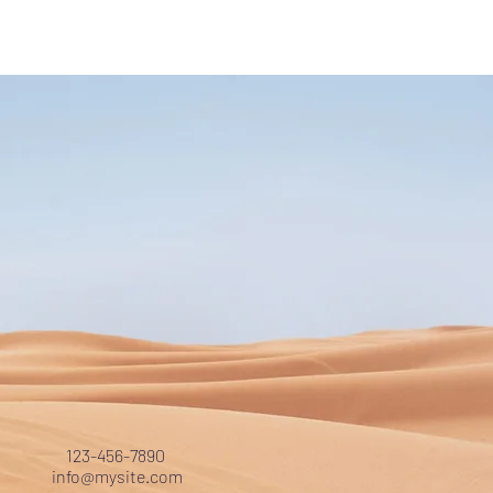
123-456-7890
info@mysite.com