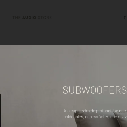
C
SUBWOOFERS
Una capa extra de profundidad que 
moldeables, con carácter, que reviv