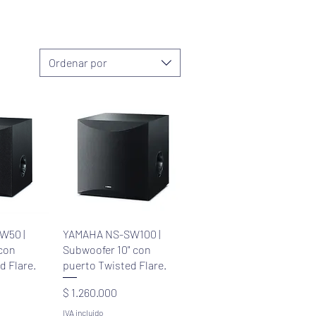
Ordenar por
pida
Vista rápida
W50 |
YAMAHA NS-SW100 |
con
Subwoofer 10" con
d Flare.
puerto Twisted Flare.
Precio
$ 1.260.000
IVA incluido