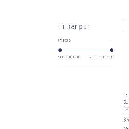
Filtrar por
Precio
980.000 COP
4.551.000 COP
FO
Su
de
Pr
$ 
IVA 