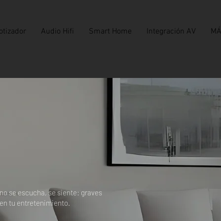
otizador
Audio Hifi
Smart Home
Integración AV
M
no se escucha, se siente: graves
en tu entretenimiento.