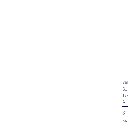
YA
Su
Tw
Ad
Pr
$ 
IVA 