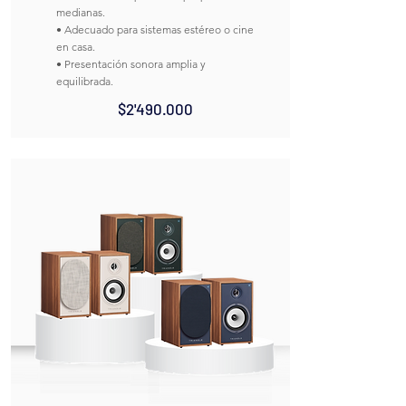
medianas.
• Adecuado para sistemas estéreo o cine
en casa.
• Presentación sonora amplia y
equilibrada.
$2'490.000