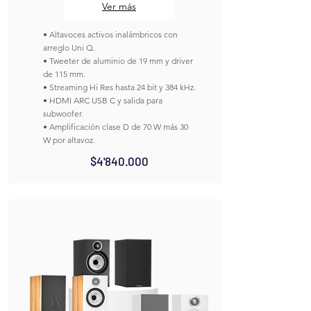
Ver más
• Altavoces activos inalámbricos con
arreglo Uni Q.
• Tweeter de aluminio de 19 mm y driver
de 115 mm.
• Streaming Hi Res hasta 24 bit y 384 kHz.
• HDMI ARC USB C y salida para
subwoofer.
• Amplificación clase D de 70 W más 30
W por altavoz.
$4'840.000