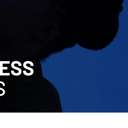
LESS
S