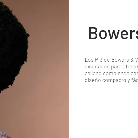
Bowers
Los PI3 de Bowers & W
diseñados para ofrecer
calidad combinada con
diseño compacto y fáci