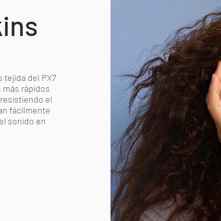
ins
 tejida del PX7
os más rápidos
resistiendo el
an fácilmente
el sonido en